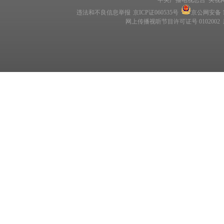
中央广播电视总台 央视
违法和不良信息举报
京ICP证060535号
京公网安备 11
网上传播视听节目许可证号 0102002