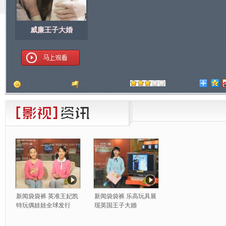
威廉王子大婚
顶
[
人]
踩
[
人]
新闻袋袋裤 英准王妃凯
新闻袋袋裤 乐高玩具展
特玩偶娃娃全球发行
现英国王子大婚