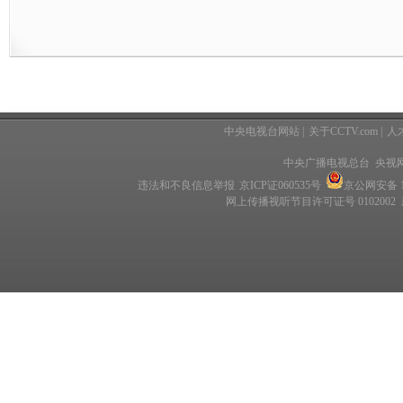
中央电视台网站
|
关于CCTV.com
|
人
中央广播电视总台 央视
违法和不良信息举报
京ICP证060535号
京公网安备 11
网上传播视听节目许可证号 0102002