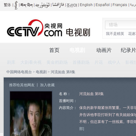
我不是精英
花谢
首页
电视剧
动画片
纪录
剧库
大剧看央视
黄金档剧场
首播剧场
片花
戏中人
影视
中国网络电视台
>
电视剧
> 河流如血 第8集
推荐给其他网友
丨
加入收藏
名 称：
河流如血 第8集
首播时间：
内容简介：
保良的新学期紧张而繁重。一天菲
并告诉他李臣打听到了有关姐姐保
不明，但总算有了一丝线索。李臣
部]