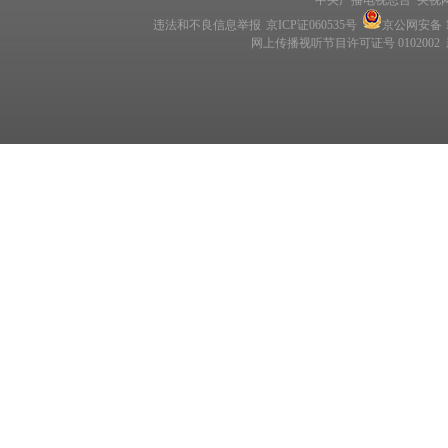
中央广播电视总台 央视
违法和不良信息举报
京ICP证060535号
京公网安备 11
网上传播视听节目许可证号 0102002