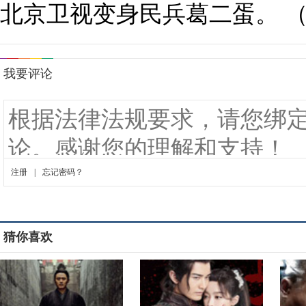
北京卫视变身民兵葛二蛋。 （《电
猜你喜欢