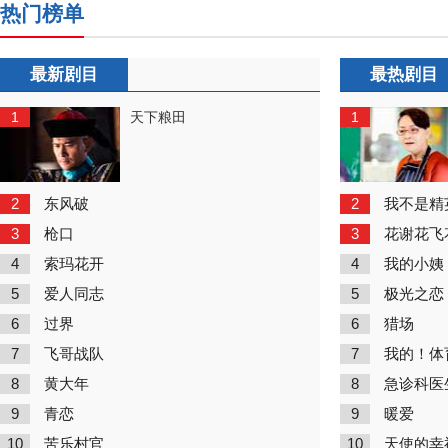
热门榜单
最新剧目
最热剧目
1
1
天下粮田
2
2
东风破
我不是精
3
3
枪口
花谢花飞
4
4
索玛花开
我的小姨
5
5
爱人同志
极光之恋
6
6
过界
猎场
7
7
飞哥战队
我的！体
8
8
黄大年
急诊科医
9
9
青恋
暖爱
10
10
苦乐村官
天使的幸