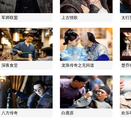
军师联盟
上古情歌
太行
深夜食堂
龙珠传奇之无间道
楚乔
八方传奇
白鹿原
欢乐