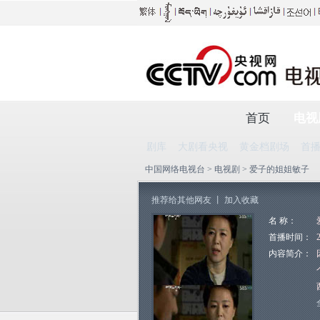
首页
电视
剧库
大剧看央视
黄金档剧场
首
中国网络电视台
>
电视剧
> 爱子的姐姐敏子
推荐给其他网友
丨
加入收藏
名 称：
首播时间：
内容简介：