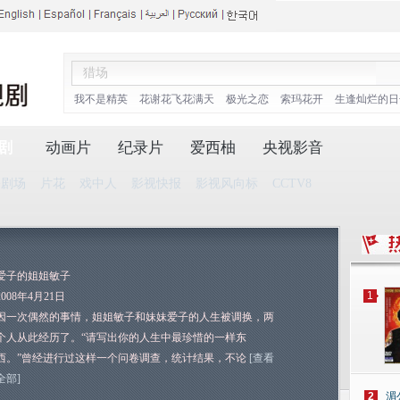
我不是精英
花谢花飞花满天
极光之恋
索玛花开
生逢灿烂的日
剧
动画片
纪录片
爱西柚
央视影音
播剧场
片花
戏中人
影视快报
影视风向标
CCTV8
爱子的姐姐敏子
1
2008年4月21日
因一次偶然的事情，姐姐敏子和妹妹爱子的人生被调换，两
个人从此经历了。“请写出你的人生中最珍惜的一样东
西。”曾经进行过这样一个问卷调查，统计结果，不论
[查看
全部]
2
湄