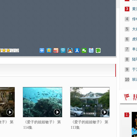
3
黄
4
传
5
大
6
虎
7
芈
8
陆
9
于
10
班
1
子》 第
《爱子的姐姐敏子》 第
《爱子的姐姐敏子》 第
114集
113集