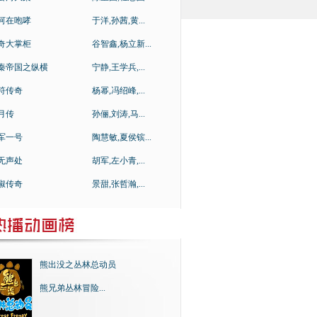
河在咆哮
于洋,孙茜,黄...
奇大掌柜
谷智鑫,杨立新...
秦帝国之纵横
宁静,王学兵,...
符传奇
杨幂,冯绍峰,...
月传
孙俪,刘涛,马...
军一号
陶慧敏,夏侯镔...
无声处
胡军,左小青,...
淑传奇
景甜,张哲瀚,...
熊出没之丛林总动员
熊兄弟丛林冒险...