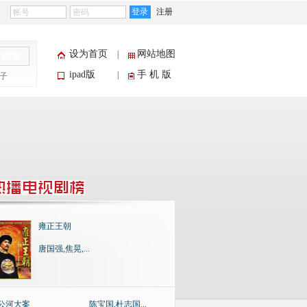
登录
注册
设为首页
网站地图
|
搜索
ipad版
手 机 版
|
子
雍正王朝
唐国强,焦晃,...
公河大案
陈宝国,杜志国...