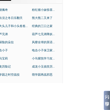
猪佩奇
粉红猪小妹惊喜...
出没之冬日乐翻天
熊大熊二又来了
大头儿子和小头爸爸...
经典的三口之家
芦兄弟
葫芦七兄弟降妖...
探险的朵拉
风靡全球的英语...
击小子
电击小子保卫家...
马宝莉
小马紫悦学习友...
龙历险记
成龙小玉搞笑历...
学园之时空战役
萌学园再战邪恶