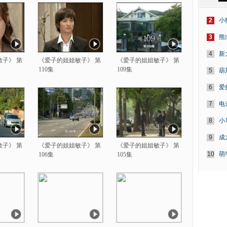
2
小
3
熊
4
新
子》 第
《爱子的姐姐敏子》 第
《爱子的姐姐敏子》 第
110集
109集
5
葫
6
爱
7
电
8
小
9
成
子》 第
《爱子的姐姐敏子》 第
《爱子的姐姐敏子》 第
10
萌
106集
105集