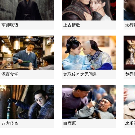
军师联盟
上古情歌
太行
深夜食堂
龙珠传奇之无间道
楚乔
八方传奇
白鹿原
欢乐