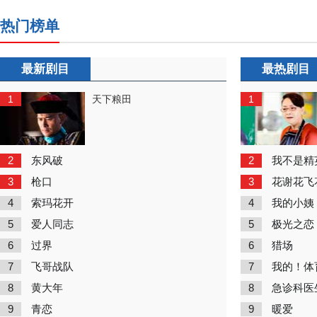
热门榜单
最新剧目
最热剧目
1
1
天下粮田
2
2
东风破
我不是精
3
3
枪口
花谢花飞
4
4
索玛花开
我的小姨
5
5
爱人同志
极光之恋
6
6
过界
猎场
7
7
飞哥战队
我的！体
8
8
黄大年
急诊科医
9
9
青恋
暖爱