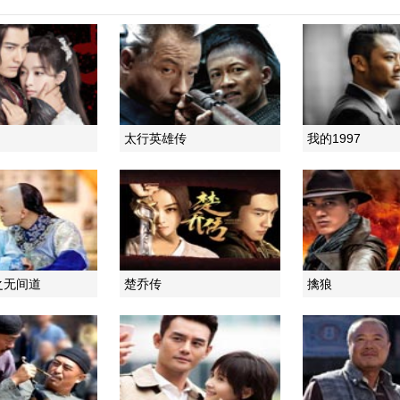
太行英雄传
我的1997
之无间道
楚乔传
擒狼