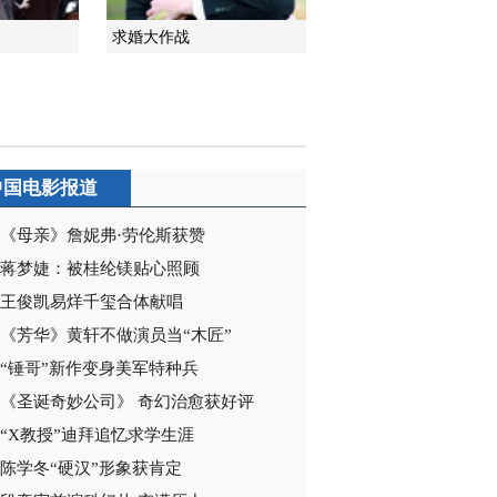
2020-12-20 09:03:55
求婚大作战
《电视先锋榜》
20201213
2020-12-13 10:06:18
中国电影报道
《电视先锋榜》
20201129
《母亲》詹妮弗·劳伦斯获赞
蒋梦婕：被桂纶镁贴心照顾
2020-11-29 12:29:05
王俊凯易烊千玺合体献唱
《电视先锋榜》
20201122
《芳华》黄轩不做演员当“木匠”
“锤哥”新作变身美军特种兵
2020-11-22 09:47:29
《圣诞奇妙公司》 奇幻治愈获好评
“X教授”迪拜追忆求学生涯
《电视先锋榜》
20201115
陈学冬“硬汉”形象获肯定