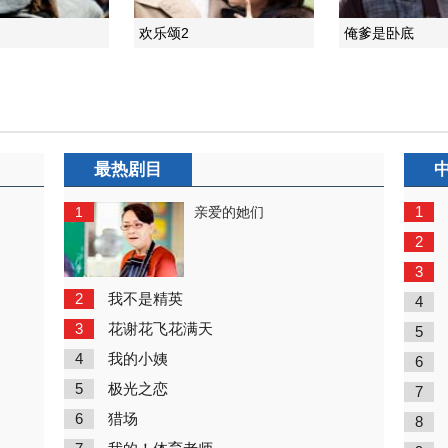
欢乐颂2
俺爹是卧底
最热剧目
1
1
亲爱的她们
2
3
2
我不是精英
4
3
花谢花飞花满天
5
4
我的小姨
6
5
极光之恋
7
6
猎场
8