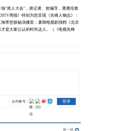
一场“抢人大会”，抢记者、抢编导，逐鹿伦敦
2021-03-07 14:51:37
BTV周报》特别为您呈现《先锋人物志》：
江海带您探秘演播室；暑期电视剧强档《北京
《电视先锋榜》
20210228
谁才是大家公认的时尚达人。（《电视先锋
2021-02-28 08:36:03
《电视先锋榜》
20210207
2021-02-07 10:13:12
《电视先锋榜》
20210131
2021-01-31 08:45:36
《电视先锋榜》
20210124
换一组