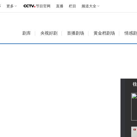
事
更多
节目官网
直播
栏目
频道大全
剧库
央视好剧
首播剧场
黄金档剧场
情感
往