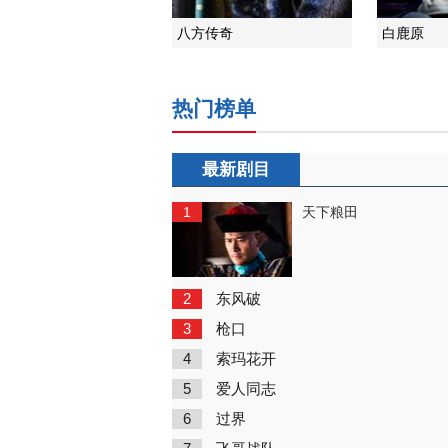
八方传奇
白鹿原
热门榜单
最新剧目
1
天下粮田
2
东风破
3
枪口
4
索玛花开
5
爱人同志
6
过界