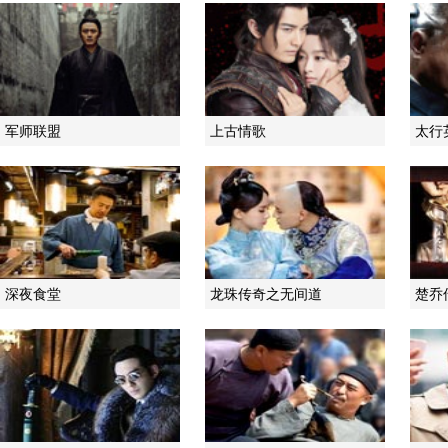
军师联盟
上古情歌
太行
深夜食堂
龙珠传奇之无间道
楚乔