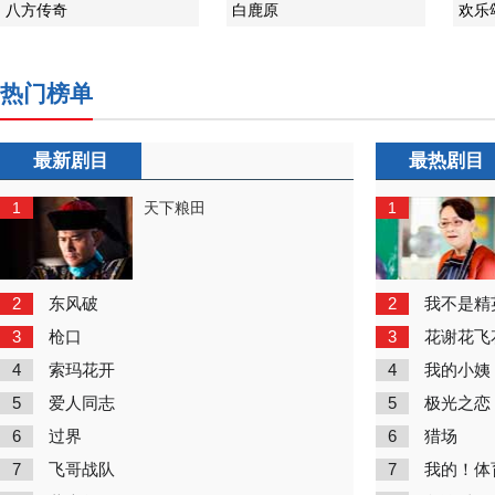
八方传奇
白鹿原
欢乐
热门榜单
最新剧目
最热剧目
1
1
天下粮田
2
2
东风破
我不是精
3
3
枪口
花谢花飞
4
4
索玛花开
我的小姨
5
5
爱人同志
极光之恋
6
6
过界
猎场
7
7
飞哥战队
我的！体