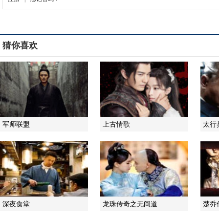
猜你喜欢
军师联盟
上古情歌
太行
深夜食堂
龙珠传奇之无间道
楚乔