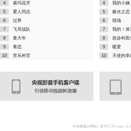
4
4
索玛花开
我的小姨
5
5
爱人同志
极光之恋
6
6
过界
猎场
7
7
飞哥战队
我的！体
8
8
黄大年
急诊科医
9
9
青恋
暖爱
10
10
苦乐村官
天使的幸
中央电视台网站
|
关于CCTV.com
|
人