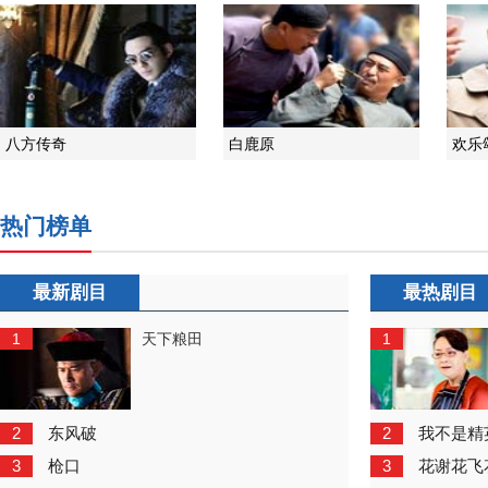
八方传奇
白鹿原
欢乐
热门榜单
最新剧目
最热剧目
1
1
天下粮田
2
2
东风破
我不是精
3
3
枪口
花谢花飞