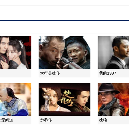
太行英雄传
我的1997
之无间道
楚乔传
擒狼