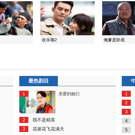
欢乐颂2
俺爹是卧底
最热剧目
1
1
亲爱的她们
2
3
2
我不是精英
4
3
花谢花飞花满天
5