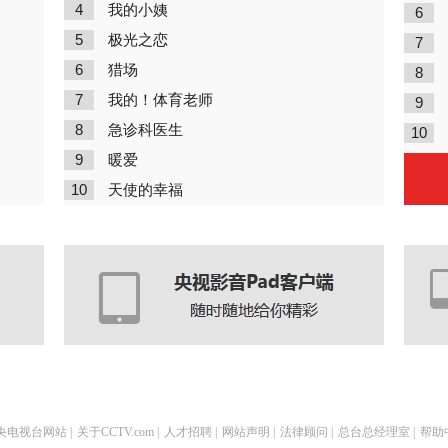
4
我的小姨
6
5
极光之恋
7
6
猎场
8
7
我的！体育老师
9
8
急诊科医生
10
9
暖爱
10
天使的幸福
央电视台网站
|
关于CCTV.com
|
人才招聘
|
网站声明
|
法律顾问
|
总台总经理室
|
帮助