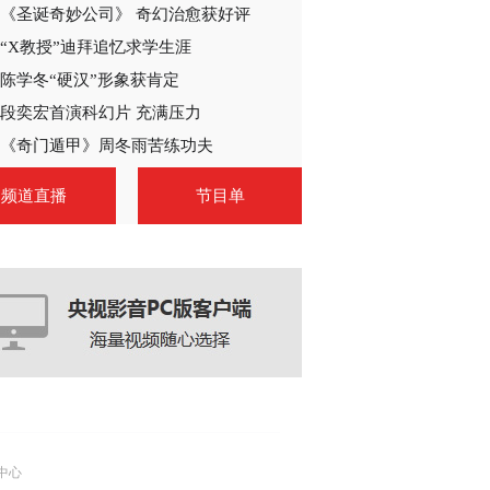
《圣诞奇妙公司》 奇幻治愈获好评
2012-12-21 10:09:11
“X教授”迪拜追忆求学生涯
电视剧《焦裕禄》研讨会
实录
陈学冬“硬汉”形象获肯定
段奕宏首演科幻片 充满压力
2012-12-18 10:06:21
《奇门遁甲》周冬雨苦练功夫
电视剧《刘伯承元帅》发
频道直播
节目单
布会全程实录
2012-12-17 16:36:09
2012艾美奖最佳喜剧类剧
集《摩登家庭》
2012-09-25 10:38:30
2012艾美奖最佳剧情类剧
集《国土安全》
中心