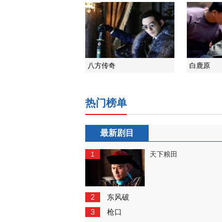
八方传奇
白鹿原
热门榜单
最新剧目
1
天下粮田
2
东风破
3
枪口