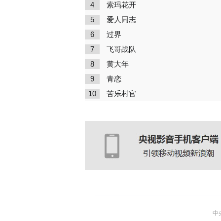
4
索玛花开
5
爱人同志
6
过界
7
飞哥战队
8
黄大年
9
青恋
10
苦乐村官
中