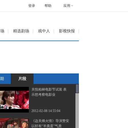
登录
帮助
应用
剧场
精选剧场
戏中人
影视快报
期
片段
关悦柏林电影节试装 表
示想考察电影业
2012-02-08 14:55:04
《边关烽火情》导演赞安
以轩有“羊粪蛋”气质