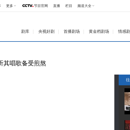
事
更多
节目官网
直播
栏目
频道大全
剧库
央视好剧
首播剧场
黄金档剧场
情感
听其唱歌备受煎熬
往