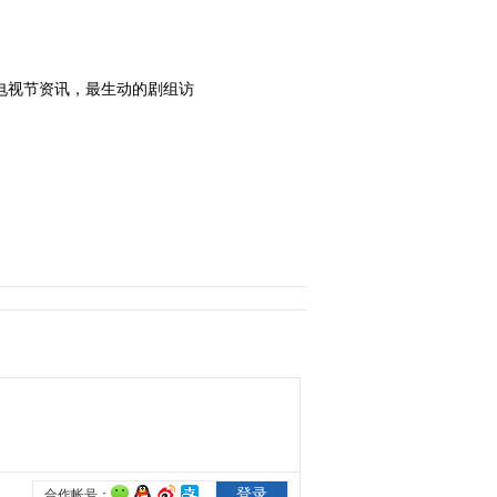
2013-06-24 15:06:23
高圆圆《戏中人》推介
电视节资讯，最生动的剧组访
2012-12-27 09:48:07
编剧孟瑶盛赞《咱们结婚
吧》剧组亲如一家
2012-12-27 09:47:19
柳岩《戏中人》推介
2012-12-27 09:45:15
高亚麟《戏中人》推介