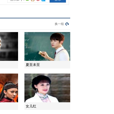
2012-12-27 09:43:57
刘桦《戏中人》推介
换一组
2012-12-27 09:41:39
好剧共赢发布会 中央电
视台总编辑罗明致辞
夏至未至
2012-12-27 09:37:51
好剧共赢发布会 湖南电
视台台长欧阳常林致辞
2012-12-27 09:32:01
《刘伯承元帅》发布会
女儿红
刘伯承的二女儿致辞