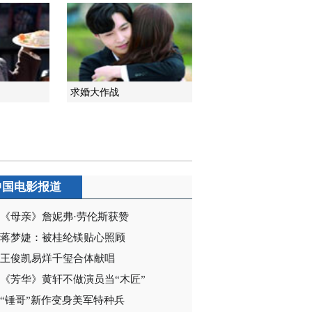
2012-12-21 10:54:14
《刘伯承元帅》发布会
歌舞表演
求婚大作战
2012-12-21 10:48:12
《刘伯承元帅》发布会
中央电视台总编辑罗明致
辞
2012-12-21 10:36:20
中国电影报道
《刘伯承元帅》发布会
八一电影制片厂厂长黄宏
《母亲》詹妮弗·劳伦斯获赞
致辞
蒋梦婕：被桂纶镁贴心照顾
2012-12-21 10:33:18
王俊凯易烊千玺合体献唱
《刘伯承元帅》发布会
《芳华》黄轩不做演员当“木匠”
主演刘之冰祝福语
“锤哥”新作变身美军特种兵