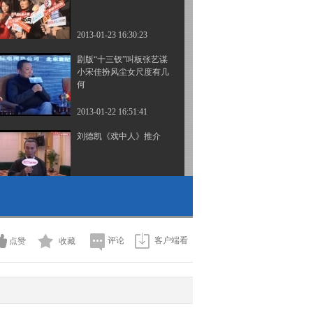
2013-01-23 16:30:23
剧版“十三钗”叫板张艺谋
小宋佳扮风尘女尺度有几
何
2013-01-22 16:51:41
刘德凯《戏中人》推介
2012-12-27 14:15:12
刘涛《戏中人》推介
评论
客户端看
点赞
收藏
2012-12-27 14:22:19
“火线”对戏三影帝 张鲁一
演日本人很犀利