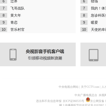
6
6
过界
猎场
7
7
飞哥战队
我的！体
8
8
黄大年
急诊科医
9
9
青恋
暖爱
10
10
苦乐村官
天使的幸
中央电视台网站
|
关于CCTV.com
|
人
中央广播电视总台 央视
违法和不良信息举报
京ICP证060535号
京公网安备 11
网上传播视听节目许可证号 0102002