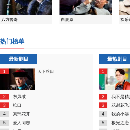
八方传奇
白鹿原
欢乐
热门榜单
最新剧目
最热剧目
1
1
天下粮田
2
2
东风破
我不是精
3
3
枪口
花谢花飞
4
4
索玛花开
我的小姨
5
5
爱人同志
极光之恋