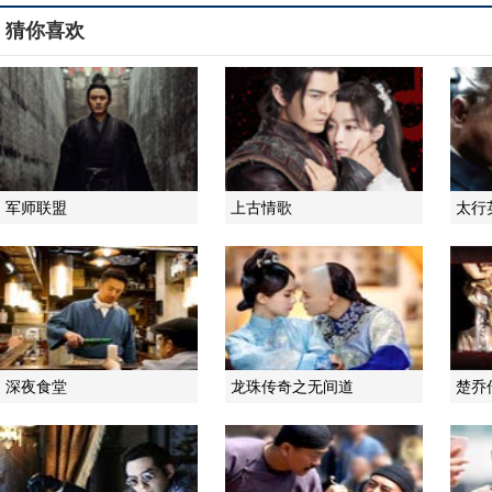
猜你喜欢
军师联盟
上古情歌
太行
深夜食堂
龙珠传奇之无间道
楚乔