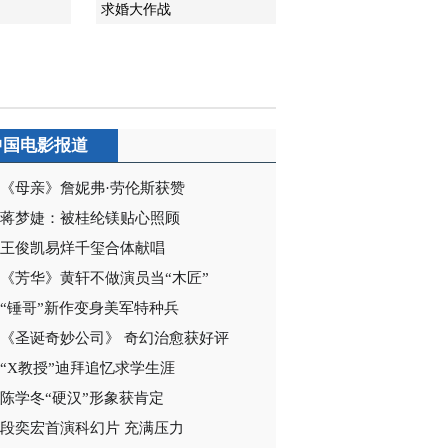
求婚大作战
2011-12-21 15:24:26
《雪狼》 第15集
2011-12-21 09:42:36
中国电影报道
《雪狼》 第16集
《母亲》詹妮弗·劳伦斯获赞
蒋梦婕：被桂纶镁贴心照顾
2011-12-23 15:01:12
王俊凯易烊千玺合体献唱
《芳华》黄轩不做演员当“木匠”
《雪狼》 第17集
“锤哥”新作变身美军特种兵
《圣诞奇妙公司》 奇幻治愈获好评
2011-12-21 13:48:01
“X教授”迪拜追忆求学生涯
《雪狼》 第18集
陈学冬“硬汉”形象获肯定
段奕宏首演科幻片 充满压力