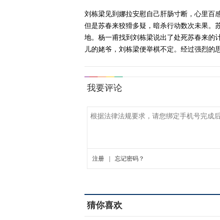
刘栋梁见到娜拉安慰自己肝肠寸断，心里百
但是苏春来狡猾多疑，暗杀行动数次未果。
地。杨一甫找到刘栋梁说出了处死苏春来的
儿的姥爷，刘栋梁便举棋不定。经过强烈的
猜你喜欢