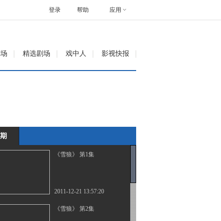
登录
帮助
应用
剧场
精选剧场
戏中人
影视快报
期
《雪狼》 第1集
2011-12-21 13:57:20
《雪狼》 第2集