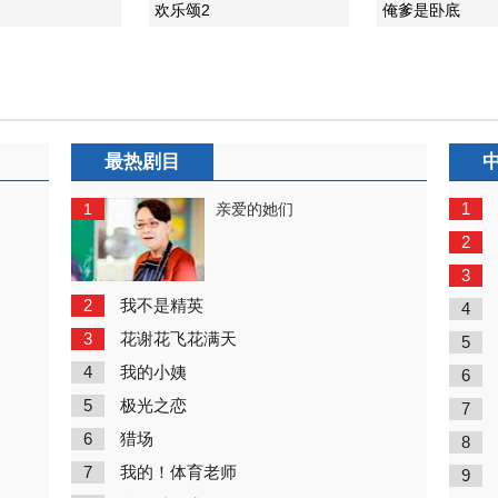
欢乐颂2
俺爹是卧底
最热剧目
1
1
亲爱的她们
2
3
2
我不是精英
4
3
花谢花飞花满天
5
4
我的小姨
6
5
极光之恋
7
6
猎场
8
7
我的！体育老师
9