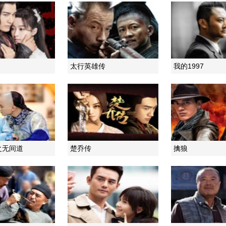
太行英雄传
我的1997
之无间道
楚乔传
擒狼