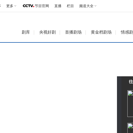
事
更多
节目官网
直播
栏目
频道大全
剧库
央视好剧
首播剧场
黄金档剧场
情感
往