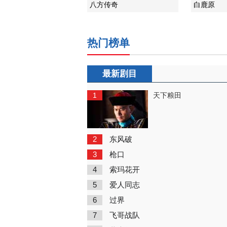
八方传奇
白鹿原
热门榜单
最新剧目
1
天下粮田
2
东风破
3
枪口
4
索玛花开
5
爱人同志
6
过界
7
飞哥战队