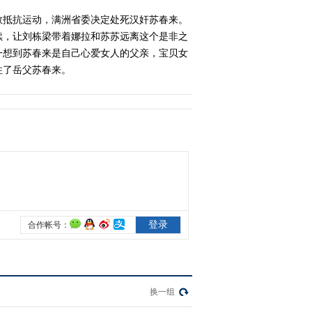
救抵抗运动，满洲省委决定处死汉奸苏春来。
2011-12-22 08:10:57
续，让刘栋梁带着娜拉和苏苏远离这个是非之
一想到苏春来是自己心爱女人的父亲，宝贝女
《雪狼》 第7集
住了岳父苏春来。
2011-12-23 15:40:13
《雪狼》 第8集
2011-12-22 08:39:30
《雪狼》 第9集
2011-12-22 08:19:29
《雪狼》 第10集
换一组