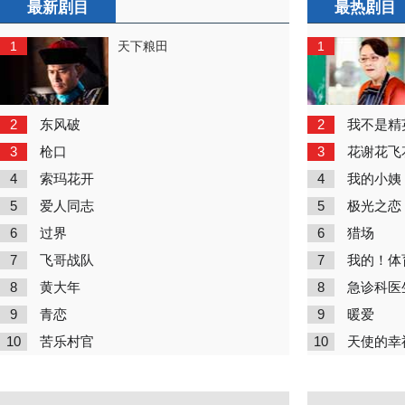
最新剧目
最热剧目
1
1
天下粮田
2
2
东风破
我不是精
3
3
枪口
花谢花飞
4
4
索玛花开
我的小姨
5
5
爱人同志
极光之恋
6
6
过界
猎场
7
7
飞哥战队
我的！体
8
8
黄大年
急诊科医
9
9
青恋
暖爱
10
10
苦乐村官
天使的幸