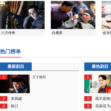
八方传奇
白鹿原
欢乐
热门榜单
最新剧目
最热剧目
1
1
天下粮田
2
2
东风破
我不是精
3
3
枪口
花谢花飞