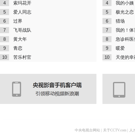
4
4
索玛花开
我的小姨
5
5
爱人同志
极光之恋
6
6
过界
猎场
7
7
飞哥战队
我的！体
8
8
黄大年
急诊科医
9
9
青恋
暖爱
10
10
苦乐村官
天使的幸
中央电视台网站
|
关于CCTV.com
|
人