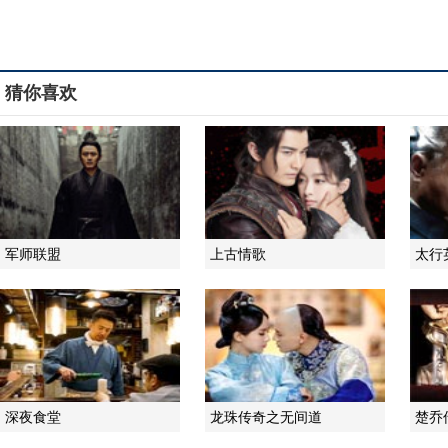
猜你喜欢
军师联盟
上古情歌
太行
深夜食堂
龙珠传奇之无间道
楚乔