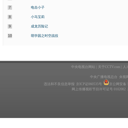
7
电击小子
8
小马宝莉
9
成龙历险记
10
萌学园之时空战役
中央电视台网站
|
关于CCTV.com
|
人
中央广播电视总台 央视
违法和不良信息举报
京ICP证060535号
京公网安备 11
网上传播视听节目许可证号 0102002