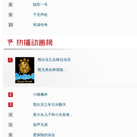
8
陆军一号
9
于无声处
10
班淑传奇
熊出没之丛林总动员
1
熊兄弟丛林冒险...
2
小猪佩奇
3
熊出没之冬日乐翻天
4
新大头儿子和小头爸爸...
5
葫芦兄弟
6
爱探险的朵拉