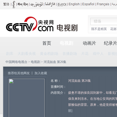
我不是精英
花谢
首页
电视剧
动画片
纪录
剧库
大剧看央视
黄金档剧场
首播剧场
片花
戏中人
影视
中国网络电视台
>
电视剧
> 河流如血 第26集
推荐给其他网友
丨
加入收藏
名 称：
河流如血 第26集
首播时间：
内容简介：
疲惫不堪的保良回到家中，却看见
保良来到涪水。在当地公安局的民
脏猴似的雷雷。原来，他是觉得被
部]