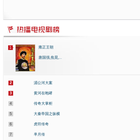
雍正王朝
1
唐国强,焦晃,...
2
湄公河大案
3
黄河在咆哮
4
传奇大掌柜
5
大秦帝国之纵横
6
虎符传奇
7
芈月传