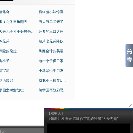
猪佩奇
粉红猪小妹惊喜...
出没之冬日乐翻天
熊大熊二又来了
大头儿子和小头爸爸...
经典的三口之家
芦兄弟
葫芦七兄弟降妖...
探险的朵拉
风靡全球的英语...
击小子
电击小子保卫家...
马宝莉
小马紫悦学习友...
龙历险记
成龙小玉搞笑历...
学园之时空战役
萌学园再战邪恶
【戏中人】
《领养》发布会 袁咏仪丁海峰诠释“大爱无疆”
中心