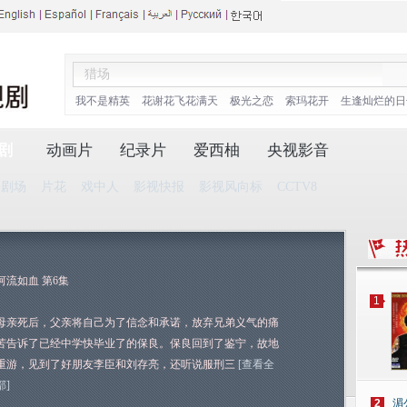
我不是精英
花谢花飞花满天
极光之恋
索玛花开
生逢灿烂的日
剧
动画片
纪录片
爱西柚
央视影音
播剧场
片花
戏中人
影视快报
影视风向标
CCTV8
河流如血 第6集
1
母亲死后，父亲将自己为了信念和承诺，放弃兄弟义气的痛
苦告诉了已经中学快毕业了的保良。保良回到了鉴宁，故地
重游，见到了好朋友李臣和刘存亮，还听说服刑三
[查看全
部]
2
湄