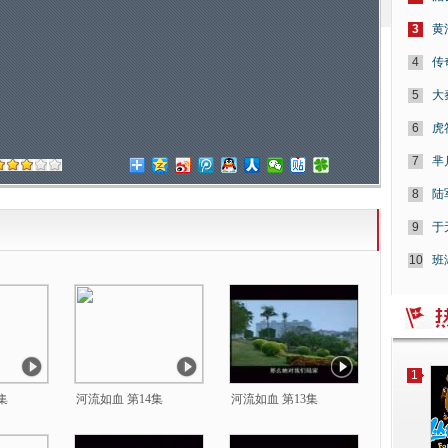
3
黄
4
传
5
大
6
虎
7
芈
8
陆
9
于
10
班
1
集
河流如血 第14集
河流如血 第13集