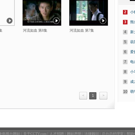
2
小
3
熊
集
河流如血 第8集
河流如血 第7集
4
新
5
葫
6
爱
7
电
8
小
9
成
10
萌
<
1
>
央电视台网站
|
关于CCTV.com
|
人才招聘
|
网站声明
|
法律顾问
|
总台总经理室
|
帮助