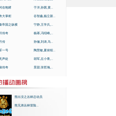
河在咆哮
于洋,孙茜,黄...
奇大掌柜
谷智鑫,杨立新...
秦帝国之纵横
宁静,王学兵,...
符传奇
杨幂,冯绍峰,...
月传
孙俪,刘涛,马...
军一号
陶慧敏,夏侯镔...
无声处
胡军,左小青,...
淑传奇
景甜,张哲瀚,...
熊出没之丛林总动员
熊兄弟丛林冒险...