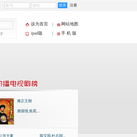
登录
注册
设为首页
网站地图
|
搜索
ipad版
手 机 版
|
子
雍正王朝
唐国强,焦晃,...
公河大案
陈宝国,杜志国...