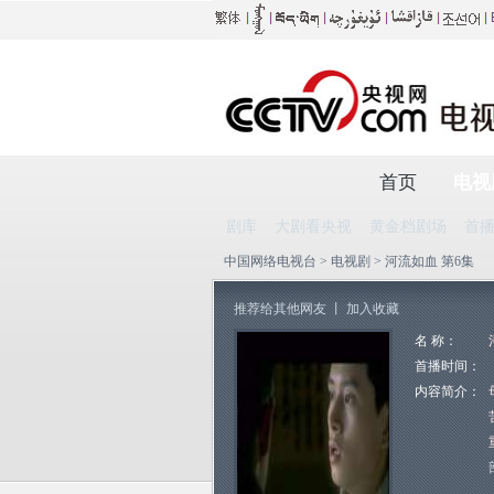
首页
电视
剧库
大剧看央视
黄金档剧场
首
中国网络电视台
>
电视剧
> 河流如血 第6集
推荐给其他网友
丨
加入收藏
名 称：
首播时间：
内容简介：