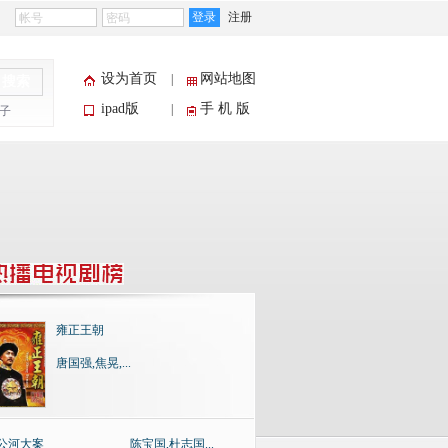
登录
注册
设为首页
网站地图
|
搜索
ipad版
手 机 版
|
子
雍正王朝
唐国强,焦晃,...
公河大案
陈宝国,杜志国...