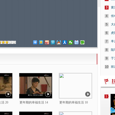
3
黄
4
传
5
大
6
虎
7
芈
8
陆
9
于
10
班
1
活 20
更年期的幸福生活 14
更年期的幸福生活 10