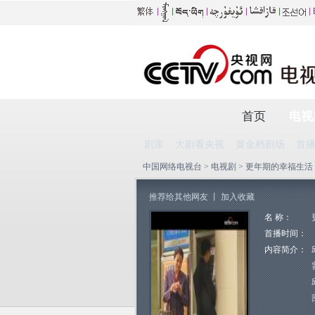
首页
电视
剧库
大剧看央视
黄金档剧场
首
中国网络电视台
>
电视剧
> 更年期的幸福生活 
推荐给其他网友
丨
加入收藏
名 称：
首播时间：
内容简介：