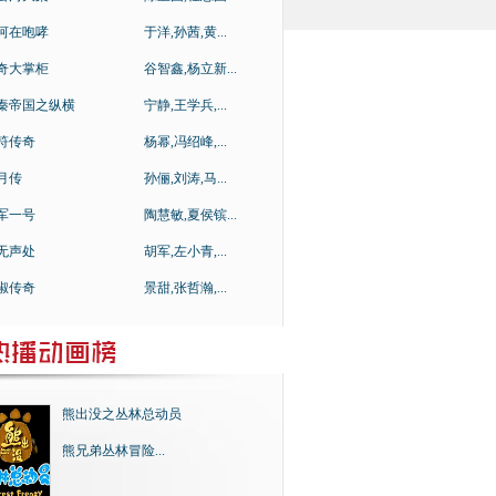
河在咆哮
于洋,孙茜,黄...
奇大掌柜
谷智鑫,杨立新...
秦帝国之纵横
宁静,王学兵,...
符传奇
杨幂,冯绍峰,...
月传
孙俪,刘涛,马...
军一号
陶慧敏,夏侯镔...
无声处
胡军,左小青,...
淑传奇
景甜,张哲瀚,...
熊出没之丛林总动员
熊兄弟丛林冒险...