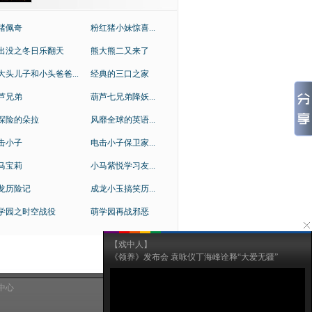
猪佩奇
粉红猪小妹惊喜...
出没之冬日乐翻天
熊大熊二又来了
大头儿子和小头爸爸...
经典的三口之家
芦兄弟
葫芦七兄弟降妖...
探险的朵拉
风靡全球的英语...
击小子
电击小子保卫家...
马宝莉
小马紫悦学习友...
龙历险记
成龙小玉搞笑历...
学园之时空战役
萌学园再战邪恶
【戏中人】
《领养》发布会 袁咏仪丁海峰诠释“大爱无疆”
中心