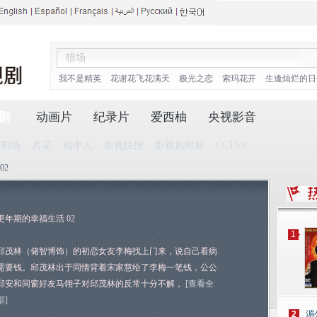
我不是精英
花谢花飞花满天
极光之恋
索玛花开
生逢灿烂的日
剧
动画片
纪录片
爱西柚
央视影音
播剧场
片花
戏中人
影视快报
影视风向标
CCTV8
02
更年期的幸福生活 02
1
邱茂林（储智博饰）的初恋女友李梅找上门来，说自己看病
需要钱。邱茂林出于同情背着宋家慧给了李梅一笔钱，公公
邱安和同窗好友马翎子对邱茂林的反常十分不解，
[查看全
部]
2
湄