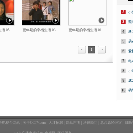
2
小
3
熊
活 05
更年期的幸福生活 03
更年期的幸福生活 01
4
新
5
葫
<
1
>
6
爱
7
电
8
小
9
成
10
萌
央电视台网站
|
关于CCTV.com
|
人才招聘
|
网站声明
|
法律顾问
|
总台总经理室
|
帮助