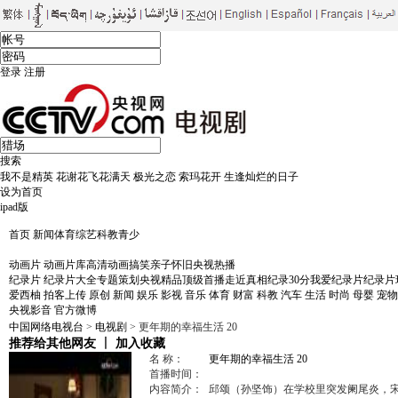
登录
注册
搜索
我不是精英
花谢花飞花满天
极光之恋
索玛花开
生逢灿烂的日子
设为首页
ipad版
首页
新闻
体育
综艺
科教
青少
电视剧
剧库
大剧看央视
黄金档剧场
首播剧场
片花
戏中人
影视快报
影视风向标
CC
动画片
动画片库
高清动画
搞笑
亲子
怀旧
央视热播
纪录片
纪录片大全
专题策划
央视精品
顶级首播
走近真相
纪录30分
我爱纪录片
纪录片
爱西柚
拍客上传
原创
新闻
娱乐
影视
音乐
体育
财富
科教
汽车
生活
时尚
母婴
宠物
央视影音
官方微博
中国网络电视台
>
电视剧
> 更年期的幸福生活 20
推荐给其他网友
丨
加入收藏
名 称：
更年期的幸福生活 20
首播时间：
内容简介：
邱颂（孙坚饰）在学校里突发阑尾炎，