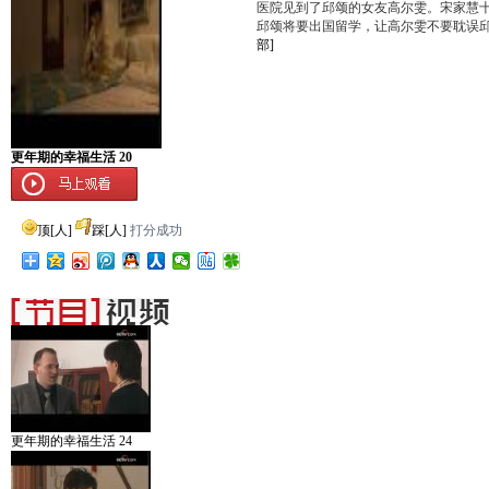
医院见到了邱颂的女友高尔雯。宋家慧
邱颂将要出国留学，让高尔雯不要耽误
部]
更年期的幸福生活 20
顶
[
人]
踩
[
人]
打分成功
更年期的幸福生活 24